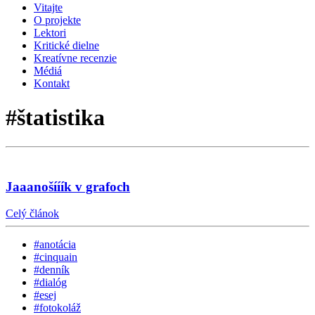
Vitajte
O projekte
Lektori
Kritické dielne
Kreatívne recenzie
Médiá
Kontakt
#štatistika
Jaaanošííík v grafoch
Celý článok
#anotácia
#cinquain
#denník
#dialóg
#esej
#fotokoláž