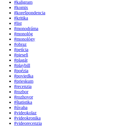
#kaligram
#komix
#korešpondencia
#kritika
#list
#monodráma
#monológ
#monológy
#obraz
#petícia
#pieseň
#plagát
#playbill
#poézia
#poviedka
#prieskum
#recenzia
#rozbor
#rozhovor
#štatistika
#úvaha
#videokolaz
#videokronika
#videorecenzia