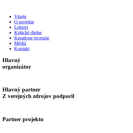
Vitajte
O projekte
Lektori
Kritické dielne
Kreatívne recenzie
Médiá
Kontakt
Hlavný
organizátor
Hlavný partner
Z verejných zdrojov podporil
Partner projektu