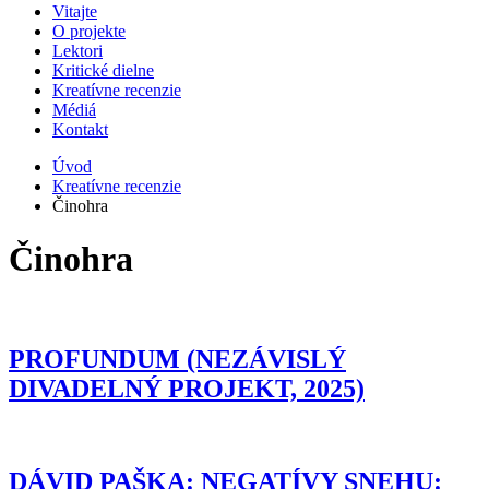
Vitajte
O projekte
Lektori
Kritické dielne
Kreatívne recenzie
Médiá
Kontakt
Úvod
Kreatívne recenzie
Činohra
Činohra
PROFUNDUM (NEZÁVISLÝ
DIVADELNÝ PROJEKT, 2025)
DÁVID PAŠKA: NEGATÍVY SNEHU: