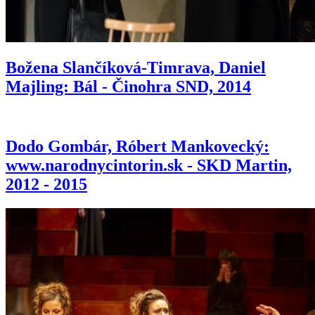
Božena Slančíková-Timrava, Daniel
Majling: Bál - Činohra SND, 2014
Dodo Gombár, Róbert Mankovecký:
www.narodnycintorin.sk - SKD Martin,
2012 - 2015