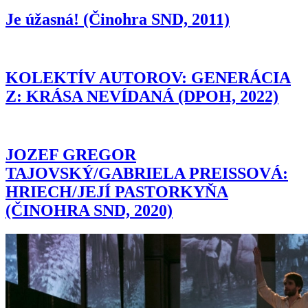
Je úžasná! (Činohra SND, 2011)
KOLEKTÍV AUTOROV: GENERÁCIA
Z: KRÁSA NEVÍDANÁ (DPOH, 2022)
JOZEF GREGOR
TAJOVSKÝ/GABRIELA PREISSOVÁ:
HRIECH/JEJÍ PASTORKYŇA
(ČINOHRA SND, 2020)