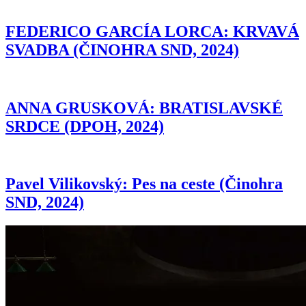
FEDERICO GARCÍA LORCA: KRVAVÁ
SVADBA (ČINOHRA SND, 2024)
ANNA GRUSKOVÁ: BRATISLAVSKÉ
SRDCE (DPOH, 2024)
Pavel Vilikovský: Pes na ceste (Činohra
SND, 2024)